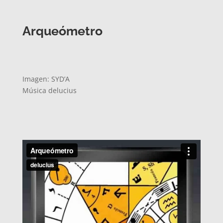
Arqueómetro
Imagen: SYD’A
Música delucius