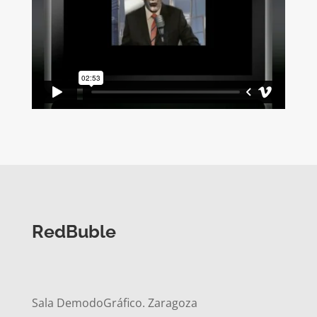
RedBuble
Sala DemodoGráfico. Zaragoza