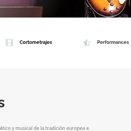


Cortometrajes
Performances
s
tico y musical de la tradición europea e