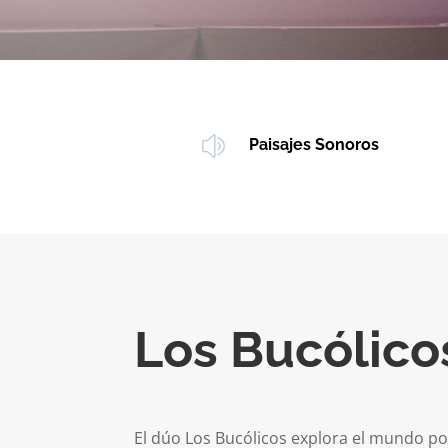
z
Paisajes Sonoros
Los Bucólico
El dúo Los Bucólicos explora el mundo poé