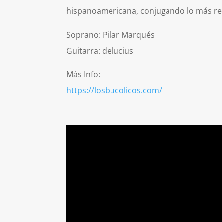
hispanoamericana, conjugando lo más re
Soprano: Pilar Marqués
Guitarra: delucius
Más Info:
https://losbucolicos.com/