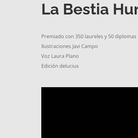
La Bestia H
Premiado con 350 laureles y 50 diplomas
Ilustraciones Javi Campo
Voz Laura Plano
Edición delucius