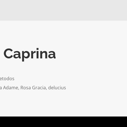
 Caprina
detodos
sa Adame, Rosa Gracia, delucius