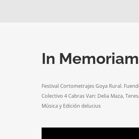
In Memoriam
Festival Cortometrajes Goya Rural. Fuen
Colectivo 4 Cabras Van: Delia Maza, Tere
Música y Edición delucius